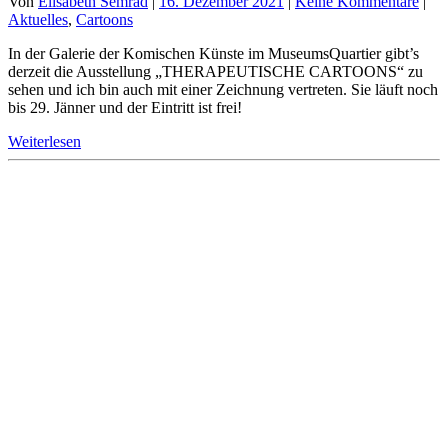
Von
Elisabeth Semrad
|
16. Dezember 2021
|
Keine Kommentare
|
Aktuelles
,
Cartoons
In der Galerie der Komischen Künste im MuseumsQuartier gibt’s
derzeit die Ausstellung „THERAPEUTISCHE CARTOONS“ zu
sehen und ich bin auch mit einer Zeichnung vertreten. Sie läuft noch
bis 29. Jänner und der Eintritt ist frei!
Weiterlesen