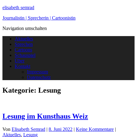
elisabeth semrad
Journalistin | Sprecherin | Cartoonistin
Navigation umschalten
Aktuelles
Sprechen
Cartoons
Schauspiel
Über
Kontakt
Impressum
Datenschutz
Kategorie:
Lesung
Lesung im Kunsthaus Weiz
Von
Elisabeth Semrad
|
8. Juni 2022
|
Keine Kommentare
|
Aktuelles
,
Lesung